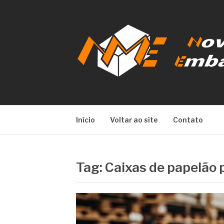
Pular
para
o
conteúdo
NOVA META E
Início
Voltar ao site
Contato
Tag:
Caixas de papelão 