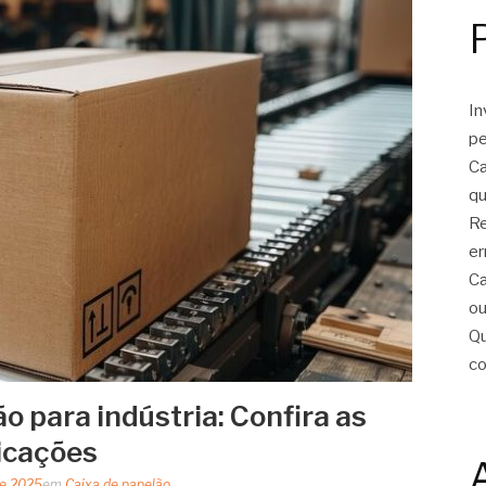
In
pe
Ca
qu
Re
er
Ca
ou
Qu
c
o para indústria: Confira as
icações
de 2025
em
Caixa de papelão