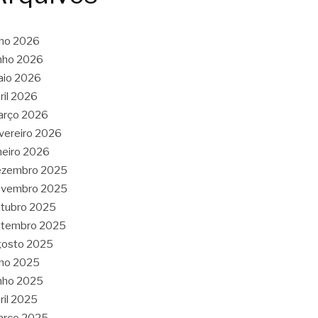
lho 2026
nho 2026
aio 2026
ril 2026
arço 2026
vereiro 2026
neiro 2026
ezembro 2025
ovembro 2025
tubro 2025
etembro 2025
gosto 2025
lho 2025
nho 2025
ril 2025
arço 2025