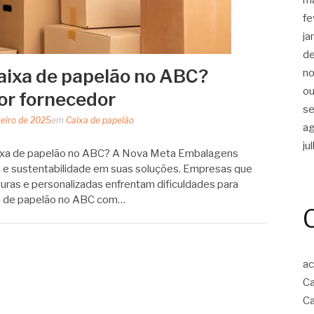
fe
ja
d
aixa de papelão no ABC?
n
ou
or fornecedor
s
reiro de 2025
em
Caixa de papelão
a
ju
ixa de papelão no ABC? A Nova Meta Embalagens
a e sustentabilidade em suas soluções. Empresas que
ras e personalizadas enfrentam dificuldades para
xa de papelão no ABC com…
ac
Ca
Ca