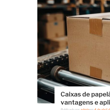
Caixas de papelã
vantagens e apl
Publicado por
admin
em
4 de abril 