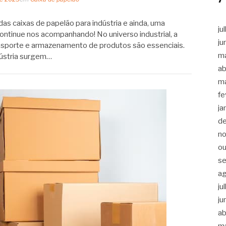
as caixas de papelão para indústria e ainda, uma
ju
ontinue nos acompanhando! No universo industrial, a
ju
ansporte e armazenamento de produtos são essenciais.
m
dústria surgem…
ab
m
fe
ja
d
n
ou
s
a
ju
ju
ab
m