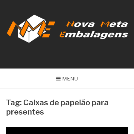
Pular
para
o
conteúdo
NOVA META
EMBALAGENS
MENU
Tag:
Caixas de papelão para
presentes