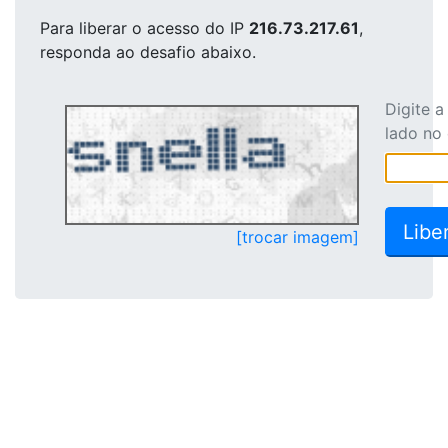
Para liberar o acesso
do IP
216.73.217.61
,
responda ao desafio abaixo.
Digite 
lado no
[trocar imagem]