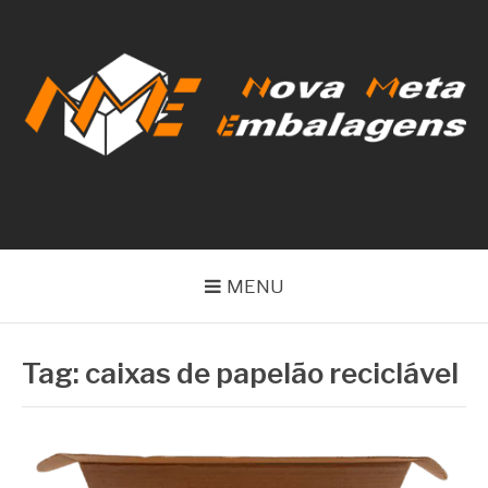
Pular
para
o
conteúdo
NOVA META
EMBALAGENS
MENU
Tag:
caixas de papelão reciclável