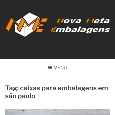
Pular
para
o
conteúdo
NOVA META
EMBALAGENS
MENU
Tag:
caixas para embalagens em
são paulo