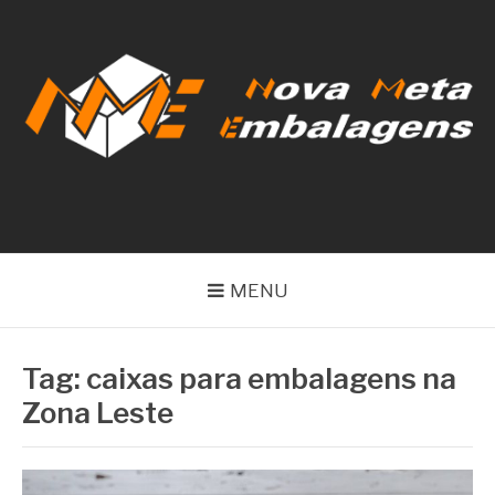
Pular
para
o
conteúdo
NOVA META
EMBALAGENS
MENU
Tag:
caixas para embalagens na
Zona Leste