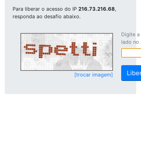
Para liberar o acesso
do IP
216.73.216.68
,
responda ao desafio abaixo.
Digite 
lado no
[trocar imagem]