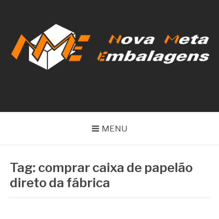
Pular
para
o
conteúdo
NOVA META
EMBALAGENS
MENU
Tag:
comprar caixa de papelão
direto da fábrica