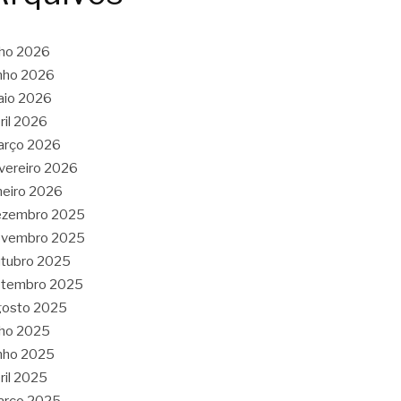
lho 2026
nho 2026
aio 2026
ril 2026
arço 2026
vereiro 2026
neiro 2026
ezembro 2025
ovembro 2025
tubro 2025
etembro 2025
gosto 2025
lho 2025
nho 2025
ril 2025
arço 2025