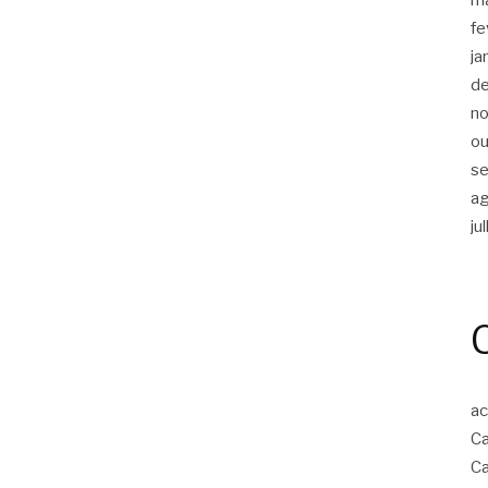
fe
ja
d
n
ou
s
a
ju
ac
Ca
Ca