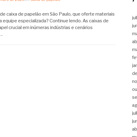
e caixa de papelão em São Paulo, que oferte materiais
ju
a equipe especializada? Continue lendo. As caixas de
ju
l crucial em inúmeras indústrias e cenários
m
,…
ab
m
fe
ja
d
n
ou
s
a
ju
ju
ab
m