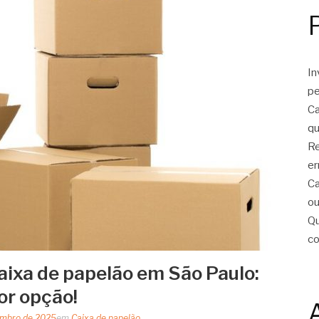
In
pe
Ca
qu
Re
er
Ca
ou
Qu
c
aixa de papelão em São Paulo:
or opção!
embro de 2025
em
Caixa de papelão