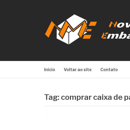
Pular
para
o
conteúdo
NOVA META E
Início
Voltar ao site
Contato
Tag:
comprar caixa de p