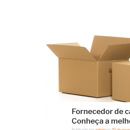
Fornecedor de c
Conheça a melh
Publicado por
admin
em
20 de nov