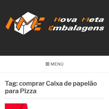
Pular
para
o
conteúdo
NOVA META
EMBALAGENS
MENU
Tag:
comprar Caixa de papelão
para Pizza