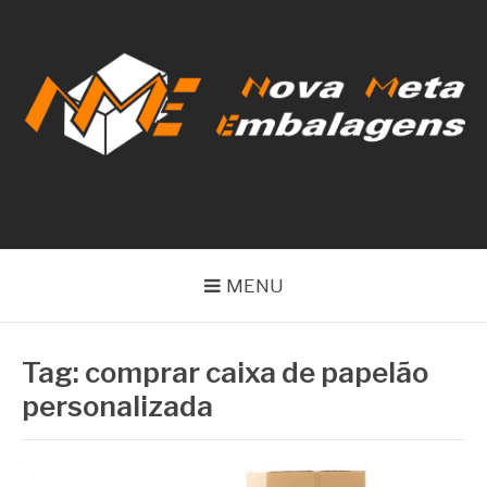
Pular
para
o
conteúdo
NOVA META
EMBALAGENS
MENU
Tag:
comprar caixa de papelão
personalizada