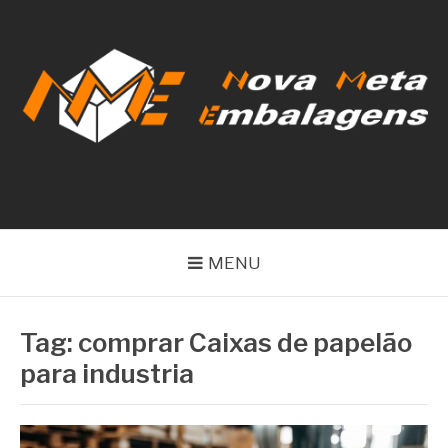
Pular
para
o
conteúdo
NOVA META
EMBALAGENS
MENU
Tag:
comprar Caixas de papelão
para industria