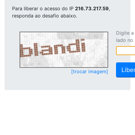
Para liberar o acesso
do IP
216.73.217.59
,
responda ao desafio abaixo.
Digite 
lado no
[trocar imagem]