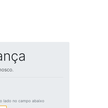
ança
nosco.
ao lado no campo abaixo