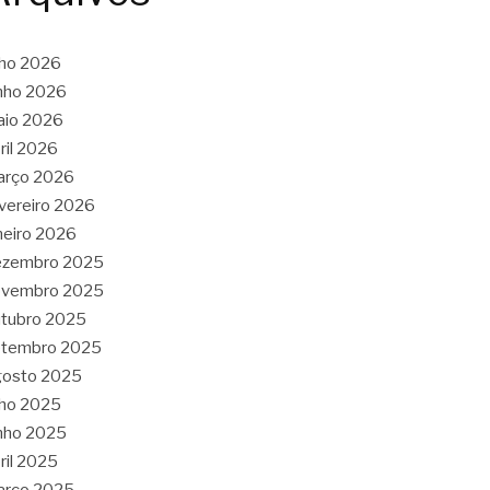
lho 2026
nho 2026
aio 2026
ril 2026
arço 2026
vereiro 2026
neiro 2026
ezembro 2025
ovembro 2025
tubro 2025
etembro 2025
gosto 2025
lho 2025
nho 2025
ril 2025
arço 2025