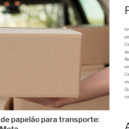
In
pe
Ca
qu
Re
er
Ca
ou
Qu
c
 de papelão para transporte:
 Meta