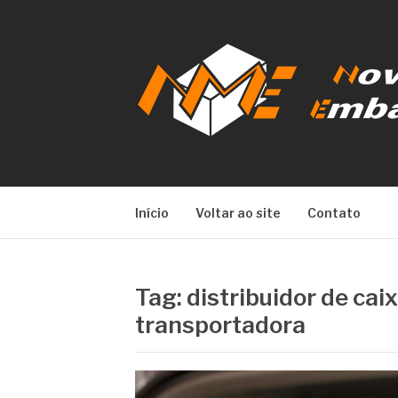
Pular
para
o
conteúdo
NOVA META E
Início
Voltar ao site
Contato
Tag:
distribuidor de cai
transportadora