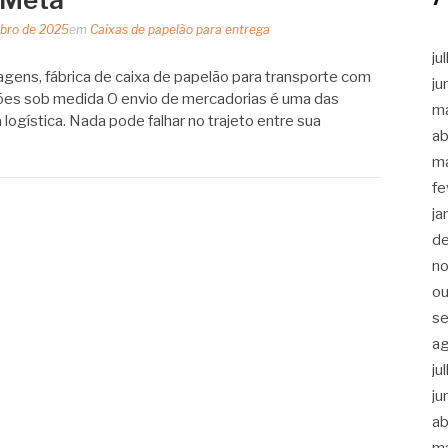
bro de 2025
em
Caixas de papelão para entrega
ju
ens, fábrica de caixa de papelão para transporte com
ju
ções sob medida O envio de mercadorias é uma das
m
 logística. Nada pode falhar no trajeto entre sua
ab
m
fe
ja
d
n
ou
s
a
ju
ju
ab
m