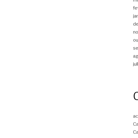
fe
ja
d
n
ou
s
a
ju
ac
Ca
Ca