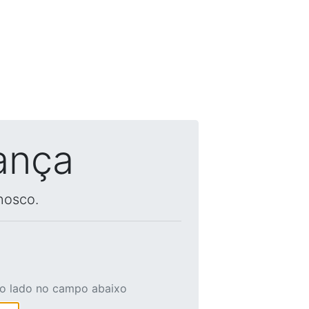
ança
nosco.
ao lado no campo abaixo