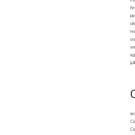
fe
ja
d
n
ou
s
a
ju
ac
Ca
Ca