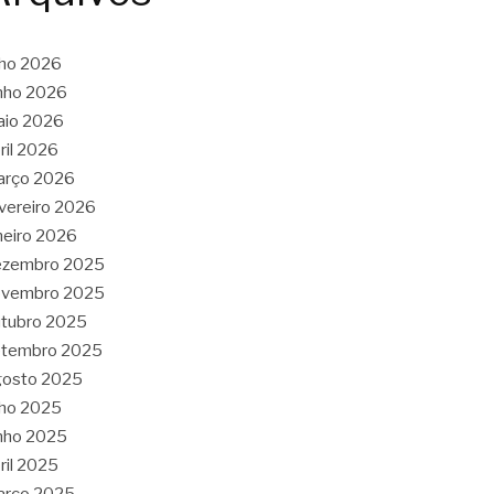
lho 2026
nho 2026
aio 2026
ril 2026
arço 2026
vereiro 2026
neiro 2026
ezembro 2025
ovembro 2025
tubro 2025
etembro 2025
gosto 2025
lho 2025
nho 2025
ril 2025
arço 2025