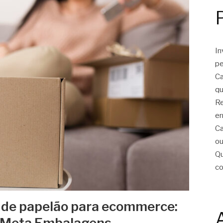
In
pe
Ca
qu
Re
er
Ca
ou
Qu
c
a de papelão para ecommerce:
 Meta Embalagens