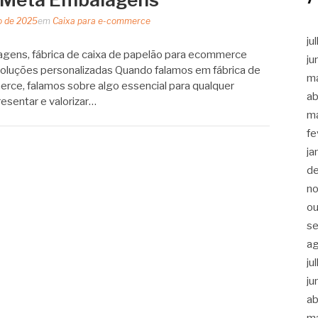
o de 2025
em
Caixa para e-commerce
ju
ens, fábrica de caixa de papelão para ecommerce
ju
soluções personalizadas Quando falamos em fábrica de
m
rce, falamos sobre algo essencial para qualquer
ab
resentar e valorizar…
m
fe
ja
d
n
ou
s
a
ju
ju
ab
m