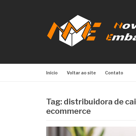
Pular
para
o
conteúdo
NOVA META E
Início
Voltar ao site
Contato
Tag:
distribuidora de ca
ecommerce