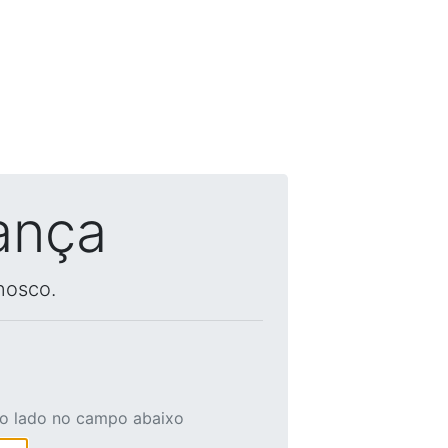
ança
nosco.
ao lado no campo abaixo