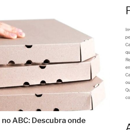
In
pe
Ca
qu
Re
er
Ca
ou
Qu
c
a no ABC: Descubra onde