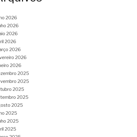
lho 2026
nho 2026
aio 2026
ril 2026
arço 2026
vereiro 2026
neiro 2026
ezembro 2025
ovembro 2025
tubro 2025
etembro 2025
gosto 2025
lho 2025
nho 2025
ril 2025
arço 2025