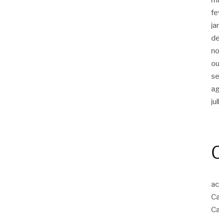
fe
ja
d
n
ou
s
a
ju
ac
Ca
Ca