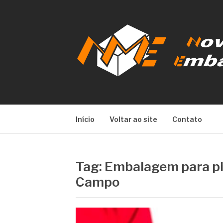
Pular
para
o
conteúdo
NOVA META E
Início
Voltar ao site
Contato
Tag:
Embalagem para pi
Campo