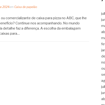
de 2024
em
Caixa de papelão
ju
ou comercializante de caixa para pizza no ABC, que lhe
ju
benefício? Continue nos acompanhando. No mundo
m
da detalhe faz a diferença. A escolha da embalagem
ab
caixas para…
m
fe
ja
d
n
ou
s
a
ju
ju
ab
m