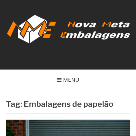
Pular
para
o
conteúdo
NOVA META
EMBALAGENS
MENU
Tag:
Embalagens de papelão