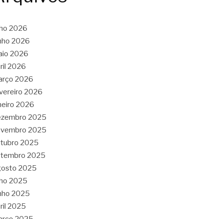
lho 2026
nho 2026
aio 2026
ril 2026
arço 2026
vereiro 2026
neiro 2026
ezembro 2025
ovembro 2025
tubro 2025
etembro 2025
gosto 2025
lho 2025
nho 2025
ril 2025
arço 2025