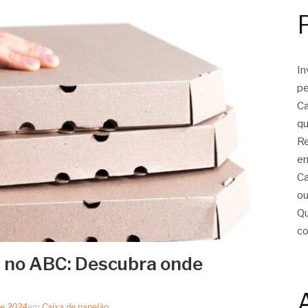
In
pe
Ca
qu
Re
er
Ca
ou
Qu
c
a no ABC: Descubra onde
de 2024
em
Caixa de papelão