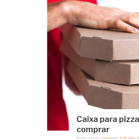
Caixa para pizz
comprar
Publicado por
admin
em
2 de julho 