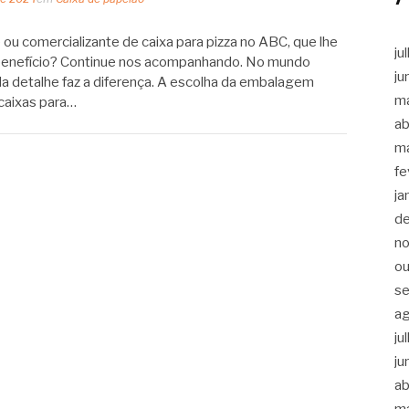
ou comercializante de caixa para pizza no ABC, que lhe
ju
benefício? Continue nos acompanhando. No mundo
ju
da detalhe faz a diferença. A escolha da embalagem
m
caixas para…
ab
m
fe
ja
d
n
ou
s
a
ju
ju
ab
m