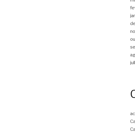
fe
ja
d
n
ou
s
a
ju
ac
Ca
Ca