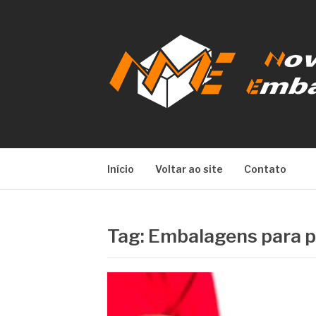
Pular
para
o
conteúdo
NOVA META E
Início
Voltar ao site
Contato
Tag:
Embalagens para p