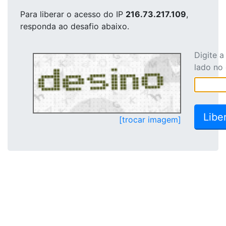
Para liberar o acesso
do IP
216.73.217.109
,
responda ao desafio abaixo.
Digite 
lado no
[trocar imagem]