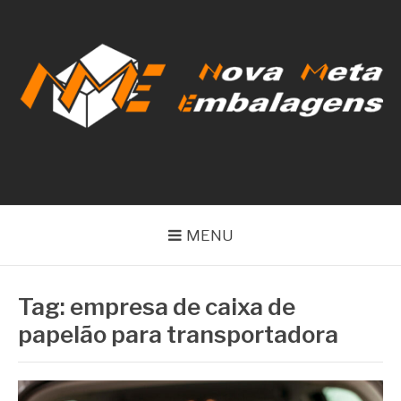
Pular
para
o
conteúdo
NOVA META
EMBALAGENS
MENU
Tag:
empresa de caixa de
papelão para transportadora