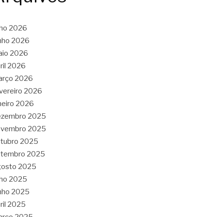
lho 2026
nho 2026
aio 2026
ril 2026
arço 2026
vereiro 2026
neiro 2026
ezembro 2025
ovembro 2025
tubro 2025
etembro 2025
gosto 2025
lho 2025
nho 2025
ril 2025
arço 2025