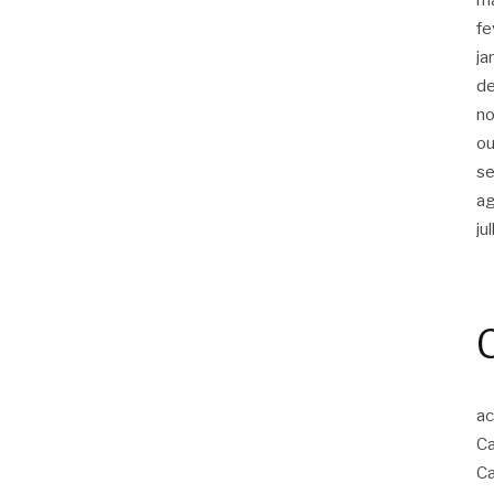
fe
ja
d
n
ou
s
a
ju
ac
Ca
Ca