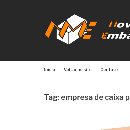
Pular
para
o
conteúdo
NOVA META E
Início
Voltar ao site
Contato
Tag:
empresa de caixa p