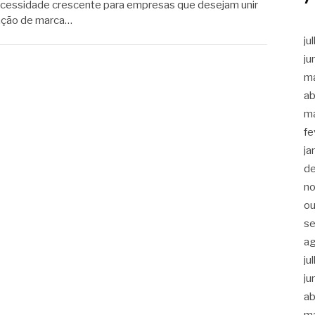
ecessidade crescente para empresas que desejam unir
tação de marca…
ju
ju
m
ab
m
fe
ja
d
n
ou
s
a
ju
ju
ab
m