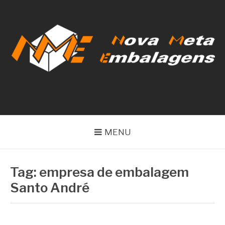
Pular
para
o
conteúdo
NOVA META
EMBALAGENS
MENU
Tag:
empresa de embalagem
Santo André