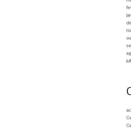
fe
ja
d
n
ou
s
a
ju
ac
Ca
Ca