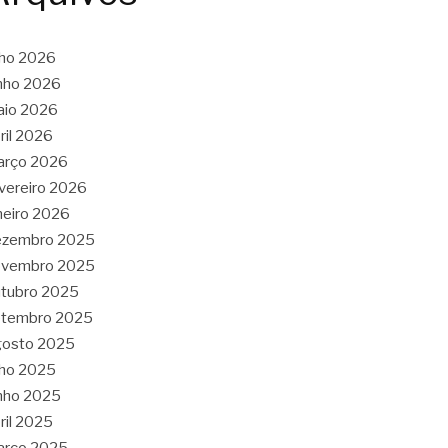
lho 2026
nho 2026
aio 2026
ril 2026
arço 2026
vereiro 2026
neiro 2026
ezembro 2025
ovembro 2025
tubro 2025
etembro 2025
gosto 2025
lho 2025
nho 2025
ril 2025
arço 2025