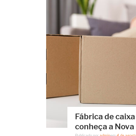
Fábrica de caix
conheça a Nova
Publicado por
admin
em
4 de agost