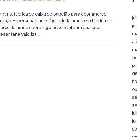
ens, fábrica de caixa de papelão para ecommerce
ju
soluções personalizadas Quando falamos em fábrica de
ju
rce, falamos sobre algo essencial para qualquer
m
resentar e valorizar…
ab
m
fe
ja
d
n
ou
s
a
ju
ju
ab
m