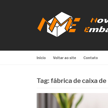
Pular
para
o
conteúdo
NOVA META E
Início
Voltar ao site
Contato
Tag:
fábrica de caixa de 