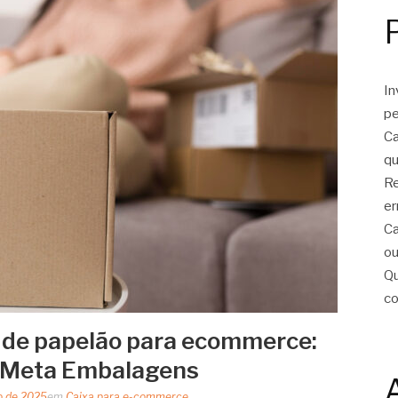
In
pe
Ca
qu
Re
er
Ca
ou
Qu
c
a de papelão para ecommerce:
 Meta Embalagens
o de 2025
em
Caixa para e-commerce