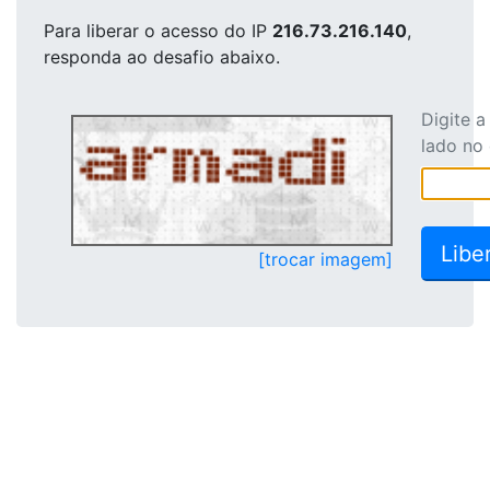
Para liberar o acesso
do IP
216.73.216.140
,
responda ao desafio abaixo.
Digite 
lado no
[trocar imagem]