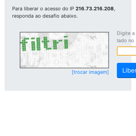
Para liberar o acesso
do IP
216.73.216.208
,
responda ao desafio abaixo.
Digite 
lado no
[trocar imagem]