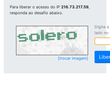
Para liberar o acesso
do IP
216.73.217.59
,
responda ao desafio abaixo.
Digite 
lado no
[trocar imagem]