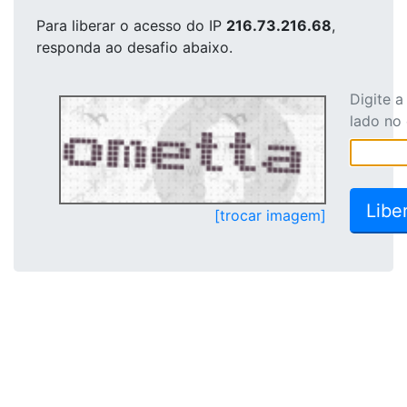
Para liberar o acesso
do IP
216.73.216.68
,
responda ao desafio abaixo.
Digite 
lado no
[trocar imagem]