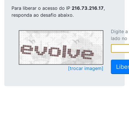
Para liberar o acesso
do IP
216.73.216.17
,
responda ao desafio abaixo.
Digite 
lado no
[trocar imagem]