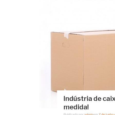
Indústria de cai
medida!
Publicado por
admin
em
7 de junho