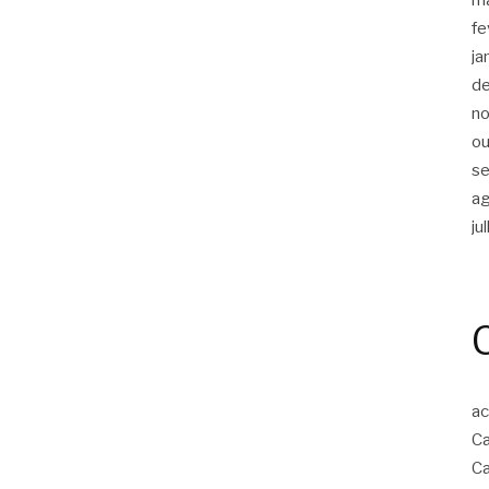
fe
ja
d
n
ou
s
a
ju
ac
Ca
Ca