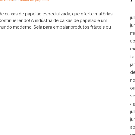
e caixas de papelão especializada, que oferte matérias
ju
Continue lendo! A indústria de caixas de papelão é um
ju
mundo moderno. Seja para embalar produtos frágeis ou
m
ab
m
fe
ja
d
n
ou
s
a
ju
ju
ab
m