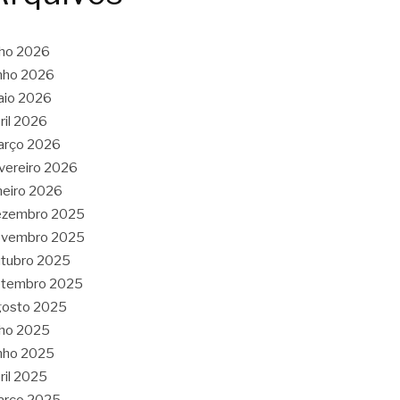
lho 2026
nho 2026
aio 2026
ril 2026
arço 2026
vereiro 2026
neiro 2026
ezembro 2025
ovembro 2025
tubro 2025
etembro 2025
gosto 2025
lho 2025
nho 2025
ril 2025
arço 2025