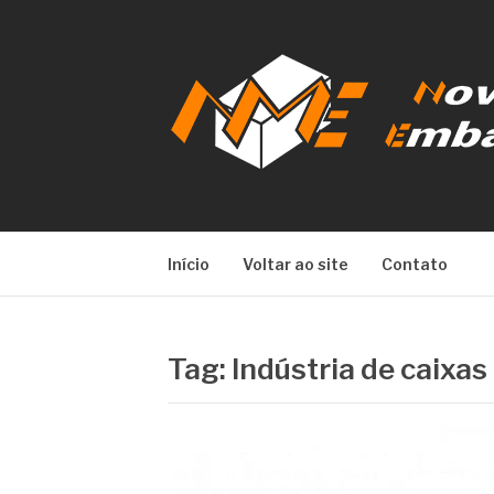
Pular
para
o
conteúdo
NOVA META E
Início
Voltar ao site
Contato
Tag:
Indústria de caixa