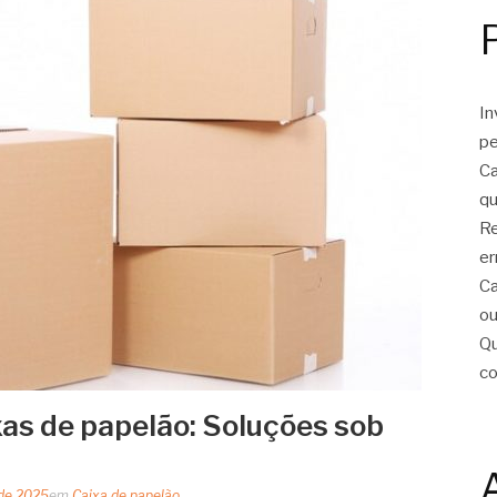
In
pe
Ca
qu
Re
er
Ca
ou
Qu
c
xas de papelão: Soluções sob
 de 2025
em
Caixa de papelão