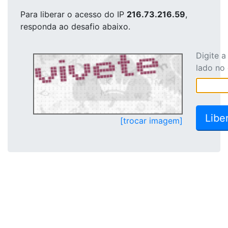
Para liberar o acesso
do IP
216.73.216.59
,
responda ao desafio abaixo.
Digite 
lado no
[trocar imagem]