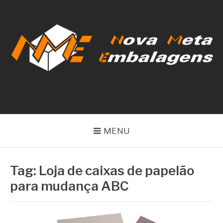
Pular
para
o
conteúdo
NOVA META
EMBALAGENS
MENU
Tag:
Loja de caixas de papelão
para mudança ABC