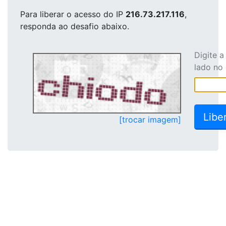
Para liberar o acesso
do IP
216.73.217.116
,
responda ao desafio abaixo.
Digite 
lado no
[trocar imagem]