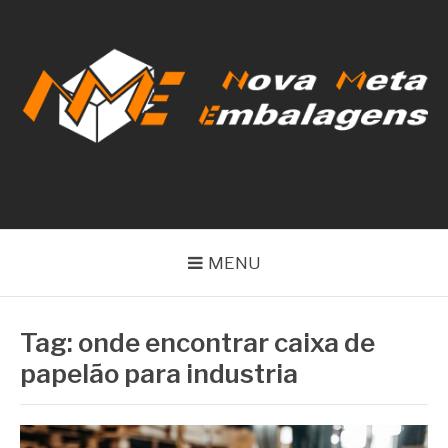
Pular
para
o
conteúdo
NOVA META
EMBALAGENS
MENU
Tag:
onde encontrar caixa de
papelão para industria