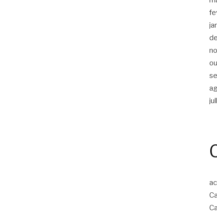
fe
ja
d
n
ou
s
a
ju
ac
Ca
Ca