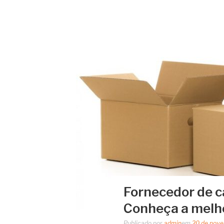
Fornecedor de c
Conheça a melh
Publicado por
admin
em
20 de nov