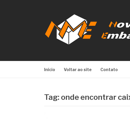
Pular
para
o
conteúdo
NOVA META E
Início
Voltar ao site
Contato
Tag:
onde encontrar ca