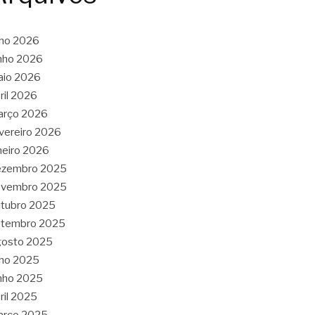
lho 2026
nho 2026
aio 2026
ril 2026
arço 2026
vereiro 2026
neiro 2026
ezembro 2025
ovembro 2025
tubro 2025
etembro 2025
gosto 2025
lho 2025
nho 2025
ril 2025
arço 2025