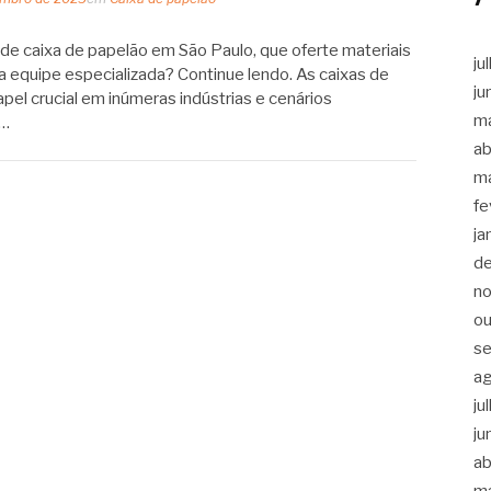
e caixa de papelão em São Paulo, que oferte materiais
ju
a equipe especializada? Continue lendo. As caixas de
ju
l crucial em inúmeras indústrias e cenários
m
,…
ab
m
fe
ja
d
n
ou
s
a
ju
ju
ab
m