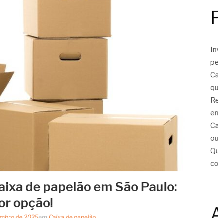
In
pe
Ca
qu
Re
er
Ca
ou
Qu
c
aixa de papelão em São Paulo:
or opção!
embro de 2025
em
Caixa de papelão