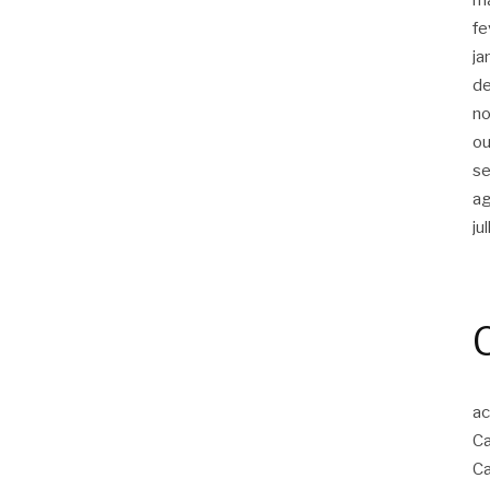
fe
ja
d
n
ou
s
a
ju
ac
Ca
Ca