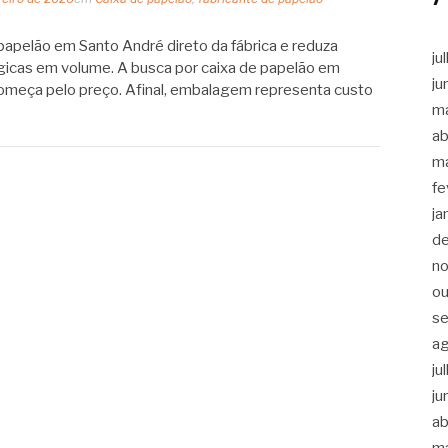
papelão em Santo André direto da fábrica e reduza
ju
icas em volume. A busca por caixa de papelão em
ju
meça pelo preço. Afinal, embalagem representa custo
m
ab
m
fe
ja
d
n
ou
s
a
ju
ju
ab
m