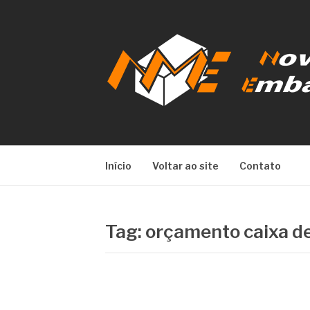
Pular
para
o
conteúdo
NOVA META E
Início
Voltar ao site
Contato
Tag:
orçamento caixa d