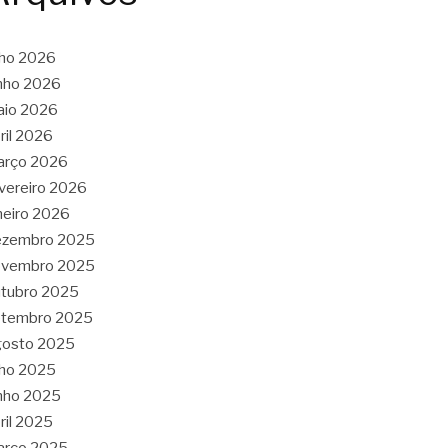
lho 2026
nho 2026
aio 2026
ril 2026
arço 2026
vereiro 2026
neiro 2026
ezembro 2025
ovembro 2025
tubro 2025
etembro 2025
gosto 2025
lho 2025
nho 2025
ril 2025
arço 2025