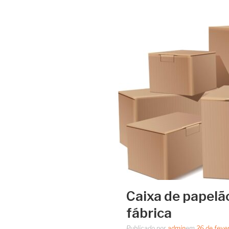
Caixa de papelã
fábrica
Publicado por
admin
em
26 de feve