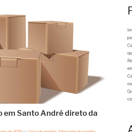
In
pe
Ca
qu
Re
er
Ca
ou
Qu
c
o em Santo André direto da
reiro de 2026
em
Caixa de papelão
,
fabricante de papelão