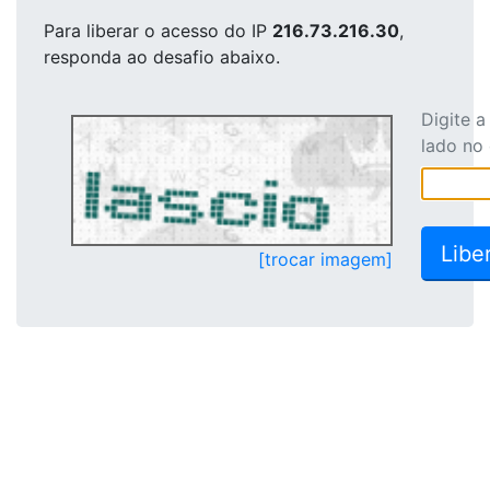
Para liberar o acesso
do IP
216.73.216.30
,
responda ao desafio abaixo.
Digite 
lado no
[trocar imagem]