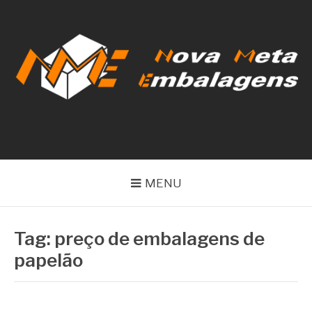
Pular
para
o
conteúdo
NOVA META
EMBALAGENS
MENU
Tag:
preço de embalagens de
papelão