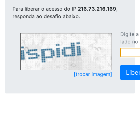
Para liberar o acesso
do IP
216.73.216.169
,
responda ao desafio abaixo.
Digite 
lado no
[trocar imagem]