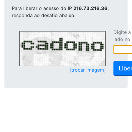
Para liberar o acesso
do IP
216.73.216.36
,
responda ao desafio abaixo.
Digite 
lado no
[trocar imagem]