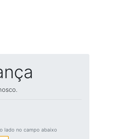
ança
nosco.
ao lado no campo abaixo