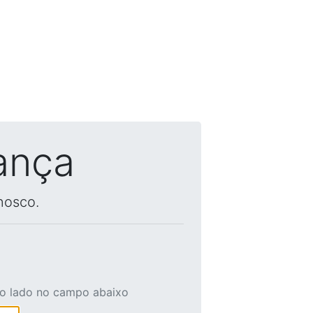
ança
nosco.
ao lado no campo abaixo