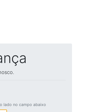
ança
nosco.
ao lado no campo abaixo