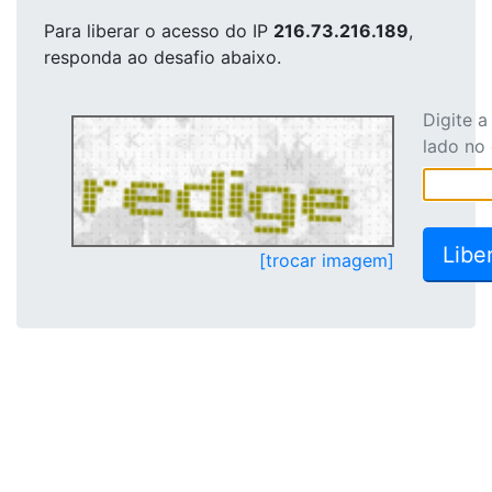
Para liberar o acesso
do IP
216.73.216.189
,
responda ao desafio abaixo.
Digite 
lado no
[trocar imagem]