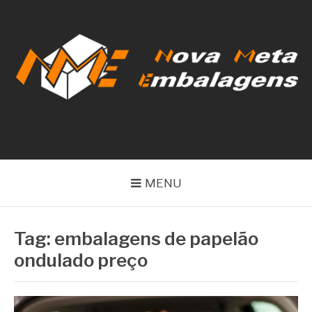
Pular
para
o
conteúdo
NOVA META
EMBALAGENS
MENU
Tag:
embalagens de papelão
ondulado preço