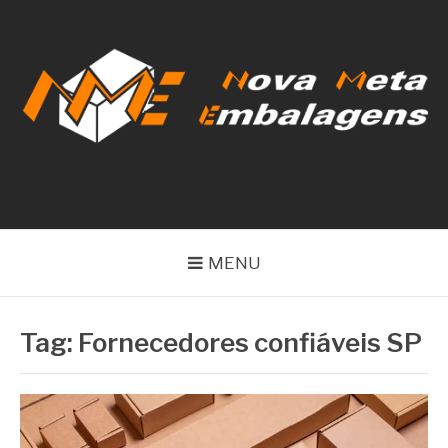
Pular
para
o
conteúdo
NOVA META
EMBALAGENS
MENU
Tag:
Fornecedores confiáveis SP