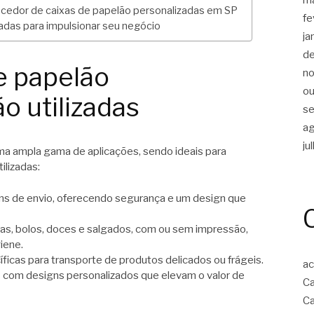
cedor de caixas de papelão personalizadas em SP
fe
zadas para impulsionar seu negócio
ja
d
e papelão
n
ou
o utilizadas
s
a
ju
ma ampla gama de aplicações, sendo ideais para
ilizadas:
ns de envio, oferecendo segurança e um design que
zzas, bolos, doces e salgados, com ou sem impressão,
iene.
ficas para transporte de produtos delicados ou frágeis.
ac
s com designs personalizados que elevam o valor de
Ca
Ca