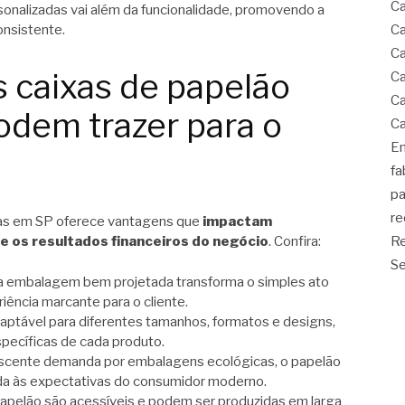
Ca
onalizadas vai além da funcionalidade, promovendo a
onsistente.
Ca
Ca
 caixas de papelão
Ca
Ca
odem trazer para o
Ca
Em
fa
pa
re
adas em SP oferece vantagens que
impactam
e os resultados financeiros do negócio
. Confira:
Re
Se
a embalagem bem projetada transforma o simples ato
ência marcante para o cliente.
daptável para diferentes tamanhos, formatos e designs,
pecíficas de cada produto.
escente demanda por embalagens ecológicas, o papelão
ada às expectativas do consumidor moderno.
papelão são acessíveis e podem ser produzidas em larga