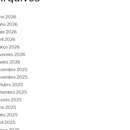
lho 2026
nho 2026
aio 2026
ril 2026
arço 2026
vereiro 2026
neiro 2026
ezembro 2025
ovembro 2025
tubro 2025
etembro 2025
gosto 2025
lho 2025
nho 2025
ril 2025
arço 2025