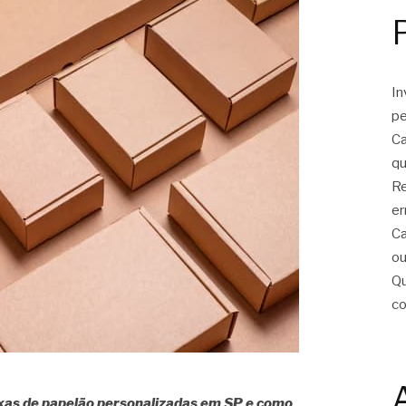
In
pe
Ca
qu
Re
er
Ca
ou
Qu
c
ixas de papelão personalizadas em SP e como