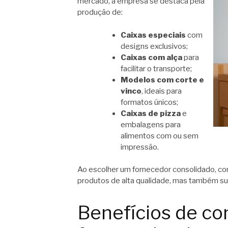
mercado, a empresa se destaca pela
produção de:
Caixas especiais
com
designs exclusivos;
Caixas com alça
para
facilitar o transporte;
Modelos com corte e
vinco
, ideais para
formatos únicos;
Caixas de pizza
e
embalagens para
alimentos com ou sem
impressão.
Ao escolher um fornecedor consolidado, c
produtos de alta qualidade, mas também sup
Benefícios de c