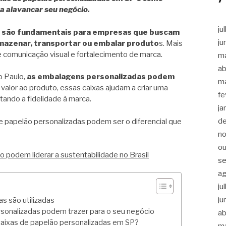
a alavancar seu negócio.
ju
P
são fundamentais para empresas que buscam
ju
rmazenar, transportar ou embalar produto
s. Mais
 comunicação visual e fortalecimento de marca.
m
ab
 Paulo,
as embalagens personalizadas podem
m
 valor ao produto, essas caixas ajudam a criar uma
fe
tando a fidelidade à marca.
ja
d
e papelão personalizadas podem ser o diferencial que
n
ou
podem liderar a sustentabilidade no Brasil
s
a
ju
ju
s são utilizadas
sonalizadas podem trazer para o seu negócio
ab
aixas de papelão personalizadas em SP?
m